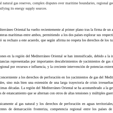
al natural gas reserves, complex disputes over maritime boundaries, regional geop
sifying its energy supply sources.
iterráneo Oriental ha vuelto recientemente al primer plano tras la firma de un 
nteras marítimas entre ambos, permitiendo a los dos países explorar sus respect
su rechazo a este acuerdo, que según afirma no respeta los derechos de los turc
.
iones en la región del Mediterráneo Oriental se han intensificado, debido a la in
tancias representadas por importantes descubrimientos de yacimientos de gas na
ional por recursos e influencia, y la creciente intervención de potencias extern
concerniente a los derechos de perforación en los yacimientos de gas del Medit
les, sino más bien una extensión de una larga trayectoria de crisis irresuelta
últimas décadas. La región del Mediterráneo Oriental se ha acostumbrado a la gest
s de estancamiento que se alternan con otros de altas tensiones y múltiples guerr
camente al gas natural y los derechos de perforación en aguas territoriales
entes de demarcación fronteriza, competencia regional entre los países de l