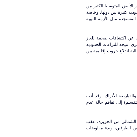
ومنذ العام 1999، أثارت اكتشافات الغاز الطبيعي في الأحواض البحرية العميقة الواقعة في شرق البحر الأبيض المتوسط الكثير من 
التوترات بين الدول المطلة على شواطئه، وخاصة وأن المنطقة ظلت تعرف أزمات عديدة ونزاعات حدودية كثيرة بين دولها، وخاصة 
بين تركيا واليونان، والنزاع طويل الأمد في قبرص، والصراع العربي الإسرائيلي، إضافة إلى الأزمات المستجدة مثل الأزمة الليبية 
وشهد مطلع العام 2018، احتدام التوتر بين عدد من دول شرق البحر الأبيض المتوسط، نتيجة الإعلان عن اكتشافات ضخمة للغاز 
بالمنطقة، ولاسيما بين تركيا واليونان وجمهورية قبرص اليونانية من جهة، ولبنان وإسرائيل من جهة أخرى، نتيجة للنزاعات الحدودية 
بين هذه البلدان حول المناطق الاقتصادية البحرية لكل دولة وحقوق التنقيب فيها، ما يهدد مستقبلا باحتمالية اندلاع حروب إقليمية بين 
بعد حصول قبرص على استقلالها من بريطانيا عام 1960، تصاعدت التوترات بين القبارصة اليونانيين والقبارصة الأتراك، وقد أدت 
النزاعات الدستورية والعنف العرقي والتنافس بين الحركات القومية (الانضمام إلى اليونان مقابل التقسيم) إلى تفاقم حالة عدم 
وجاءت نقطة الانعطاف الرئيسية في الأزمة، في يوليو 1974، عندما احتلت القوات التركية الشطر الشمالي من الجزيرة، عقب 
انقلاب عسكري نفذه القبارصة اليونان على الحكومة آنذاك، ثم تدخل الأمم المتحدة لوقف القتال بين الطرقين، وبدء مفاوضات 