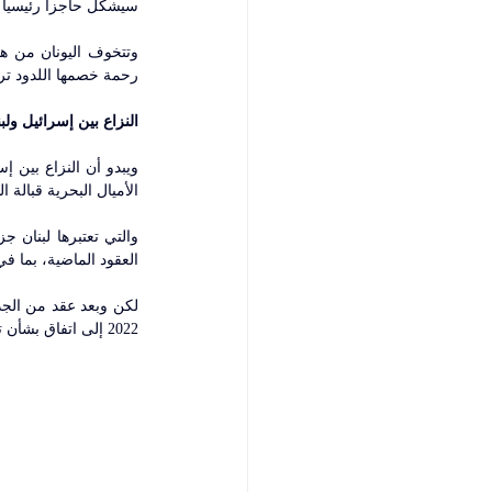
سيشكل حاجزا رئيسيا أم
رحمة خصمها اللدود ترك
النزاع بين إسرائيل ولبن
الأميال البحرية قبالة 
العقود الماضية، بما ف
2022 إلى اتفاق بشأن ترسيم الحدود البحرية بينهما، وذلك بوساطة أمريكية، ومفاوضات امتدت لعامين. 