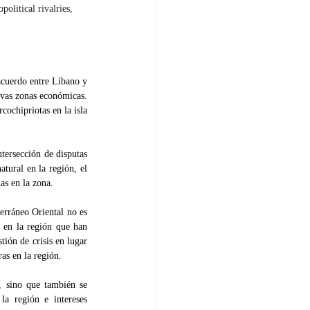
olitical rivalries, 
acuerdo entre Líbano y 
ivas zonas económicas. 
ochipriotas en la isla 
tersección de disputas 
tural en la región, el 
as en la zona.
erráneo Oriental no es 
s en la región que han 
ión de crisis en lugar 
as en la región.
, sino que también se 
a región e intereses 