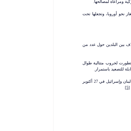
ية ومراعاة لمصالحها.
وتتخوف اليونان من هذه الخطوة لأنها ستضرب طموحاتها لأن تصبح مركزا إقليميا أساسيا لتصدير الغاز نحو أوروبا، وتجعلها تحت 
ويبدو أن النزاع بين إسرائيل ولبنان حول الحدود البحرية هو الأكثر سخونة في المنطقة، مع وجود خلاف بين البلدين حول عدد من 
والتي تعتبرها لبنان جزء من منطقتها الاقتصادية الخالصة. ومع حالة التوتر الدائمة بين البلدين والتي تطورت لحروب متتالية طوال 
بلة للتصعيد باستمرار.
لكن وبعد عقد من الجدل حول حقول الغاز البحرية، فضلاً عن التهديدات بخوض الحرب بشأنها، توصل لبنان وإسرائيل في 27 أكتوبر 
[5]