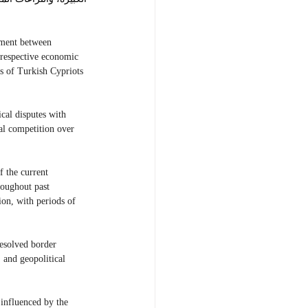
ement between 
 respective economic 
ts of Turkish Cypriots 
ical disputes with 
nal competition over 
f the current 
roughout past 
on, with periods of 
resolved border 
 and geopolitical 
 influenced by the 