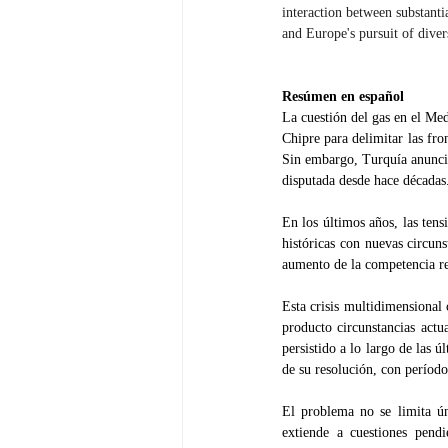
interaction between substanti
and Europe's pursuit of diver
Resúmen en español
La cuestión del gas en el Med
Chipre para delimitar las fro
Sin embargo, Turquía anunció 
disputada desde hace décadas
En los últimos años, las tens
históricas con nuevas circuns
aumento de la competencia reg
Esta crisis multidimensional 
producto circunstancias actua
persistido a lo largo de las 
de su resolución, con período
El problema no se limita úni
extiende a cuestiones pendi