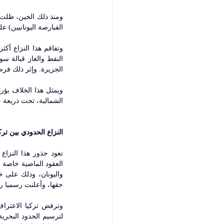
القبارصة اليونانيين) على الج
الجزيرة. وإثر ذلك فرض
الشمالية، تحت ذريعة حم
النزاع الحدودي بين تركي
حقها، وأعلنت رسميا رف
لترسيم الحدود البحرية