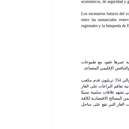
económicos, de seguridad y g
Los escenarios futuros del c
entre las sustanciales reser
regionales y la búsqueda de E
تحت مياه شرق البحر المتوسط، لا يكمن الغاز الطبيعي فحسب، بل تتشابك خيوط نزاعات تاريخية عمرها عقود مع طموحات 
لتنافس الإقليمي المتصاعد.
تكمن أهمية غاز شرق المتوسط بأبعادها الإستراتيجية والاقتصادية. تم اكتشاف مكامن مؤكدة تبلغ حوالي 354 تريليون قدم مكعب 
 والآن هذه الاحتياطات التي لا تقع بأكملها ضمن سيادة دولة واحدة، فإن إمكانية تفاقم النزاعات على الغاز 
تحمل انعكاسات خطيرة على المنطقة، سواء بين الدول المتحاربة (كلبنان وإسرائيل) أو بين الدول التي تشهد علاقات سلمية نسبيًا 
(كمصر وتركيا). لذلك، لا بد أن يشكل هذا الغاز أداة لاستتباب السلام والاستقرار من خلال اتفاقيات تضمن المصالح الاقتصادية لكافة 
الأطراف المتنازعة. ويجب أن تضمن هذه الاتفاقيات معادلة عادلة لاستغلال الثروات الباطنة لاحتياطات الغاز التي تقع على ساحل 