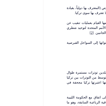
ومنذ ذلك الحين، ظلت الجزيرة مقسمة فعلياً بين الشطرين الشمالي والجنوبي. وتسيطر جمهورية قبرص (المعترف بها دولياً، بقيادة 
وتفاقم هذا النزاع أكثر مع اكتشاف حقول غاز في المياه الاقتصادية لقبرص، وإعلان تركيا مؤخرا عزمها القيام بعمليات تنقيب عن 
النفط والغاز قبالة سواحل جزيرة قبرص (الشطر التركي) عقب فشل محادثات السلام التي ترعاها الأمم المتحدة لتوحيد شطري 
جانبين. 
[2]
ويمثل هذا الخلاف بؤرة صراع مركزية في شرق المتوسط، والمرشحة للتفاقم أكثر، مع دفع تركيا بقواتها إلى السواحل القبرصية 
تعود جذور هذا النزاع إلى أيام حرب استقلال اليونان عن الدولة العثمانية، وعرفت العلاقات بين البلدين توترات مستمرة طوال 
العقود الماضية خاصة فيما يخص المسألة القبرصية وتداعياتها. وزاد اكتشاف احتياطيات الغاز شرق المتوسط من التوترات بين تركيا 
واليونان، وذلك على خلفية توقيع اليونان ومصر وقبرص وإسرائيل اتفاقية لترسيم الحدود البحرية بينها اعتبرتها تركيا مجحفة في 
وترفض تركيا الاعتراف بالحدود التي تطالب بها اليونان ضمن منطقتها الاقتصادية البحرية، وتسعى إلى اتفاق مع الحكومة الليبية 
 وذلك لقطع الطريق على الاتفاقية الرباعية السابقة، وهو ما 