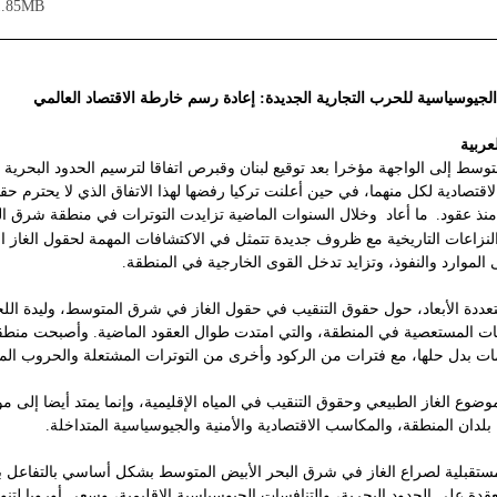
1.85MB
د الجيوسياسية للحرب التجارية الجديدة: إعادة رسم خارطة الاقتصاد العالمي  
عربية
سط إلى الواجهة مؤخرا بعد توقيع لبنان وقبرص اتفاقا لترسيم الحدود البحرية بي
لاقتصادية لكل منهما، في حين أعلنت تركيا رفضها لهذا الاتفاق الذي لا يحترم حق
منذ عقود.
 ما أعاد  وخلال السنوات الماضية تزايدت التوترات في منطقة شرق الب
لنزاعات التاريخية مع ظروف جديدة تتمثل في الاكتشافات المهمة لحقول الغاز ال
 الموارد والنفوذ، وتزايد تدخل القوى الخارجية في المنطقة.
عددة الأبعاد، حول حقوق التنقيب في حقول الغاز في شرق المتوسط، وليدة اللحظة
ت المستعصية في المنطقة، والتي امتدت طوال العقود الماضية. وأصبحت منط
مات بدل حلها، مع فترات من الركود وأخرى من التوترات المشتعلة والحروب الم
وضوع الغاز الطبيعي وحقوق التنقيب في المياه الإقليمية، وإنما يمتد أيضا إلى مو
بلدان المنطقة، والمكاسب الاقتصادية والأمنية والجيوسياسية المتداخلة.
لمستقبلية لصراع الغاز في شرق البحر الأبيض المتوسط ​​بشكل أساسي بالتفاعل بي
عقدة على الحدود البحرية، والتنافسات الجيوسياسية الإقليمية، وسعي أوروبا لتنو